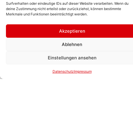
So sehen die Aushänge aus:
Surfverhalten oder eindeutige IDs auf dieser Website verarbeiten. Wenn du
deine Zustimmung nicht erteilst oder zurückziehst, können bestimmte
Merkmale und Funktionen beeinträchtigt werden.
Akzeptieren
Ablehnen
Einstellungen ansehen
Datenschutz
Impressum
Unsere Tennisplätze sollen für alle Mitglieder sicher,
gepflegt und bespielbar bleiben – dabei kannst du uns
helfen!
Wenn dir ein Schaden auffällt – sei es eine lose Linie,
ein gerissenes Netz, defekte Beleuchtung oder ein
Problem im Clubhaus – melde das Problem bitte