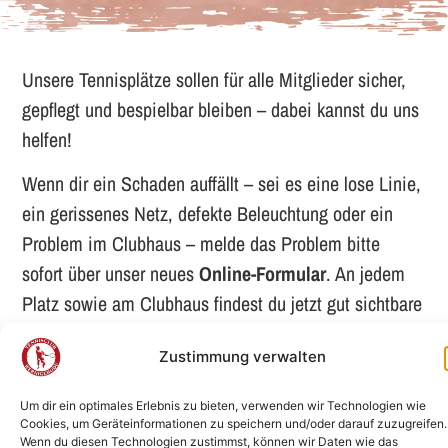
Unsere Tennisplätze sollen für alle Mitglieder sicher,
gepflegt und bespielbar bleiben – dabei kannst du uns
helfen!
Wenn dir ein Schaden auffällt – sei es eine lose Linie,
ein gerissenes Netz, defekte Beleuchtung oder ein
Problem im Clubhaus – melde das Problem bitte
sofort über unser neues
Online-Formular
. An jedem
Platz sowie am Clubhaus findest du jetzt gut sichtbare
Aushänge mit einem
QR-Code
. Einfach scannen, das
Zustimmung verwalten
Formular ausfüllen und absenden – fertig!
Um dir ein optimales Erlebnis zu bieten, verwenden wir Technologien wie
Cookies, um Geräteinformationen zu speichern und/oder darauf zuzugreifen.
Wenn du diesen Technologien zustimmst, können wir Daten wie das